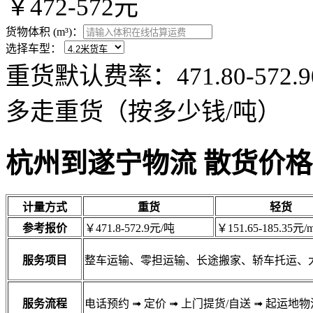
￥472-572元
货物体积 (m³)：
选择车型：
重货默认费率：471.80-57
多走重货（按多少钱/吨）
杭州到遂宁物流 散货价格
计量方式
重货
轻货
参考报价
￥471.8-572.9元/吨
￥151.65-185.35元/m
服务项目
整车运输、零担运输、长途搬家、轿车托运、
服务流程
电话预约
➟
定价
➟
上门提货/自送
➟
起运地物