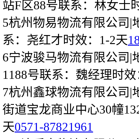
站F区88号
联系：林女士
5
杭州物易物流有限公司
|
系：尧红才
时效：1-2天
1
6
宁波骏马物流有限公司
|
1188号
联系：魏经理
时效
7
杭州鑫球物流有限公司
|
街道宝龙商业中心30幢132
天
0571-87821961