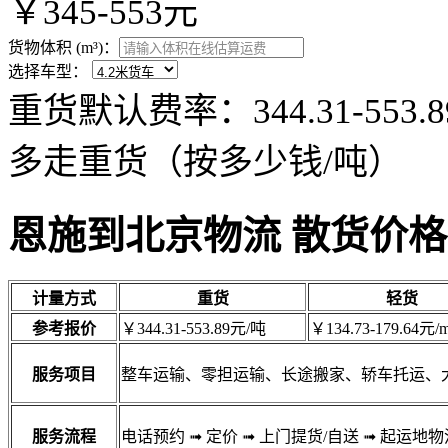
￥345-553元
货物体积 (m³)：
选择车型：
重货默认费率：344.31-55
多走重货（按多少钱/吨）
恩施到北京物流 散货价格
计量方式
重货
轻货
参考报价
￥344.31-553.89元/吨
￥134.73-179.64元/m
服务项目
整车运输、零担运输、长途搬家、轿车托运、
服务流程
电话预约
➟
定价
➟
上门提货/自送
➟
起运地物