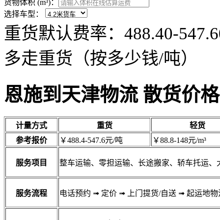
货物体积 (m³)：
选择车型：
重货默认费率：488.40-54
多走重货（按多少钱/吨）
恩施到天津物流 散货价格
计量方式
重货
轻货
参考报价
￥488.4-547.6元/吨
￥88.8-148元/m³
服务项目
整车运输、零担运输、长途搬家、轿车托运、
服务流程
电话预约
➟
定价
➟
上门提货/自送
➟
起运地物