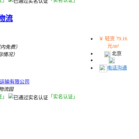
证」
「实名认证」
物流
￥ 轻货 79.16
元/m³
里内免费）
北京
际情况）
电话沟通
）
运输有限公司
物流园
证」
「实名认证」