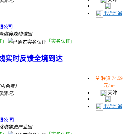
际情况）
电话沟通
）
限公司
青道奥森物流园
证」
「实名认证」
线实时反馈全境到达
￥ 轻货 74.59
元/m³
里内免费）
天津
际情况）
电话沟通
）
限公 司
路港物流产业园