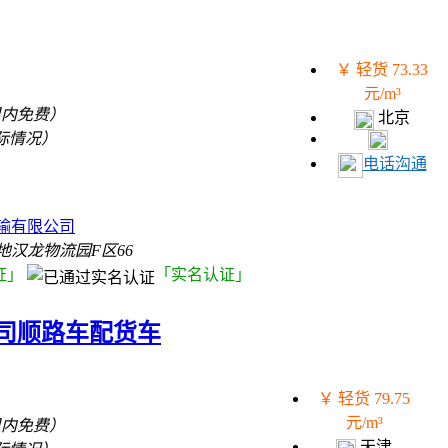
￥ 轻货 73.33
元/m³
里内免费）
北京
际情况）
电话沟通
）
输有限公司
地汉龙物流园F区66
证」
「实名认证」
司顺路车配货车
￥ 轻货 79.75
元/m³
里内免费）
天津