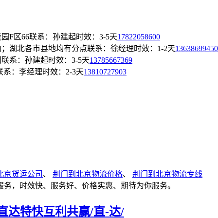
园F区66
联系：孙建起
时效：3-5天
17822058600
内；湖北各市县地均有分点
联系：徐经理
时效：1-2天
13638699450
园
联系：孙建起
时效：3-5天
13785667369
联系：李经理
时效：2-3天
13810727903
北京货运公司
、
荆门到北京物流价格
、
荆门到北京物流专线
服务，时效快、服务好、价格实惠、期待为你服务。
达特快互利共赢/直-达/