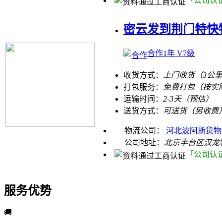
「公司认
密云发到荆门特快
合作1年 V7级
收货方式：
上门收货（3公
打包服务：
免费打包（按实
运输时间：
2-3天（预估）
送货方式：
可送货（另收费
物流公司：
河北波阿斯货物
公司地址：
北京丰台区汉龙
「公司认
服务优势
🚚