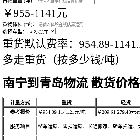
货物重量 (吨)：
￥955-1141元
货物体积 (m³)：
选择车型：
重货默认费率：954.89-11
多走重货（按多少钱/吨）
南宁到青岛物流 散货价格
计量方式
重货
轻货
参考报价
￥954.89-1141.21元/吨
￥209.61-279.48元/m
服务项目
整车运输、零担运输、长途搬家、轿车托运、