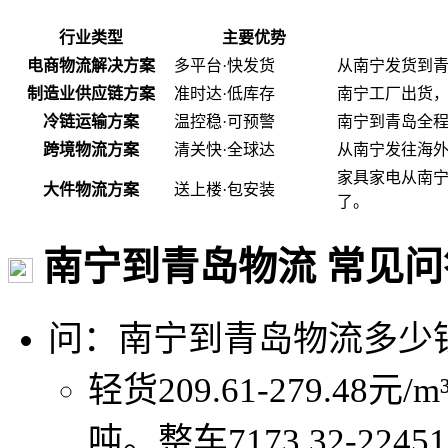
行业类型
主要优势
电商物流解决方案
多平台·快发货
从南宁发货到
制造业供应链方案
准时达·低库存
南宁工厂出货
冷链运输方案
温控稳·可预警
南宁到青岛全程
跨境物流方案
清关快·全球达
从南宁发往海
家具家电从南
大件物流方案
送上楼·包安装
了。
南宁到青岛物流 常见问
问：南宁到青岛物流多少
轻货209.61-279.48元/m
吨。整车7173.32-2245