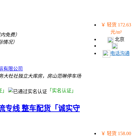
￥ 轻货 172.63
元/m³
里内免费）
北京
际情况）
电话沟通
）
运有限公司
务大杜社独立大库房，房山范琳停车场
证」
「实名认证」
流专线 整车配货「诚实守
￥ 轻货 158.00