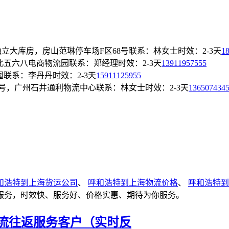
立大库房，房山范琳停车场F区68号
联系：林女士
时效：2-3天
1
北五六八电商物流园
联系：郑经理
时效：2-3天
13911957555
园
联系：李丹丹
时效：2-3天
15911125955
9号，广州石井通利物流中心
联系：林女士
时效：2-3天
136507434
和浩特到上海货运公司
、
呼和浩特到上海物流价格
、
呼和浩特到
服务，时效快、服务好、价格实惠、期待为你服务。
流往返服务客户（实时反