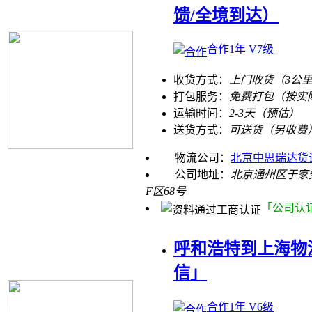
馈/全境到达）
合作1年 V7级
收货方式：
上门收货（3公
打包服务：
免费打包（按实
运输时间：
2-3天（预估）
送货方式：
可送货（另收费
物流公司：
北京中思瑞达货
公司地址：
北京通州区于家
F区68号
「公司认
呼和浩特到上海物
信」
合作1年 V6级