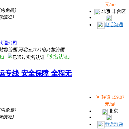
元/m³
里内免费）
北京-丰台区
际情况）
电话沟通
）
代理公司
站物流园 河北五六八电商物流园
证」
「实名认证」
运专线-安全保障-全程无
￥ 轻货 159.07
元/m³
里内免费）
北京
际情况）
电话沟通