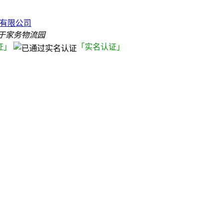
）
运有限公司
于家务物流园
证」
「实名认证」