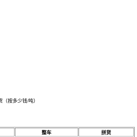
重货（按多少钱/吨）
整车
拼货