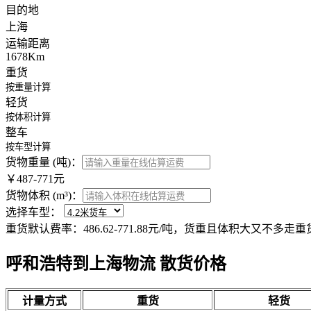
目的地
上海
运输距离
1678Km
重货
按重量计算
轻货
按体积计算
整车
按车型计算
货物重量 (吨)：
￥487-771元
货物体积 (m³)：
选择车型：
重货默认费率：486.62-771.88元/吨，货重且体积大又不多走
呼和浩特到上海物流 散货价格
计量方式
重货
轻货