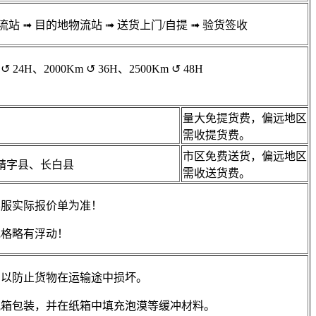
流站
➟
目的地物流站
➟
送货上门/自提
➟
验货签收
↺
24H、2000Km
↺
36H、2500Km
↺
48H
量大免提货费，偏远地区
需收提货费。
市区免费送货，偏远地区
靖字县、长白县
需收送货费。
客服实际报价单为准！
规格略有浮动！
。以防止货物在运输途中损坏。
纸箱包装，并在纸箱中填充泡漠等缓冲材料。