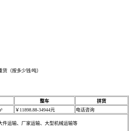
多走重货（按多少钱/吨）
整车
拼货
³
￥11898.88-34944元
电话咨询
大件运输、厂家运输、大型机械运输等