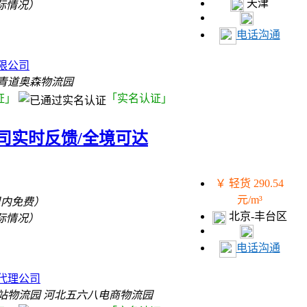
天津
际情况）
电话沟通
）
限公司
青道奥森物流园
证」
「实名认证」
司实时反馈/全境可达
￥ 轻货 290.54
元/m³
里内免费）
北京-丰台区
际情况）
电话沟通
）
代理公司
站物流园 河北五六八电商物流园