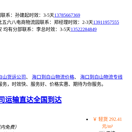
园
联系：孙建起
时效：3-5天
13785667369
北五六八电商物流园
联系：郑经理
时效：2-3天
13911957555
安 均有分部
联系：李总
时效：3-5天
13522284849
白山货运公司
、
海口到白山物流价格
、
海口到白山物流专线
服务，时效快、服务好、价格实惠、期待为你服务。
司运输直达全国到达
￥ 轻货 292.41
元/m³
里内免费）