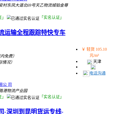
安村东凤大道北69号天乙物流城铂金尊
证」
「实名认证」
流运输全程跟踪特快专车
￥ 轻货 105.10
元/m³
里内免费）
天津
际情况）
电话沟通
）
限公 司
路港物流产业园
证」
「实名认证」
司-深圳到昆明货运专线-