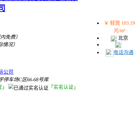
司
￥ 轻货 103.19
元/m³
里内免费）
北京
际情况）
电话沟通
）
运公司
停车场C区66-68号库
证」
「实名认证」