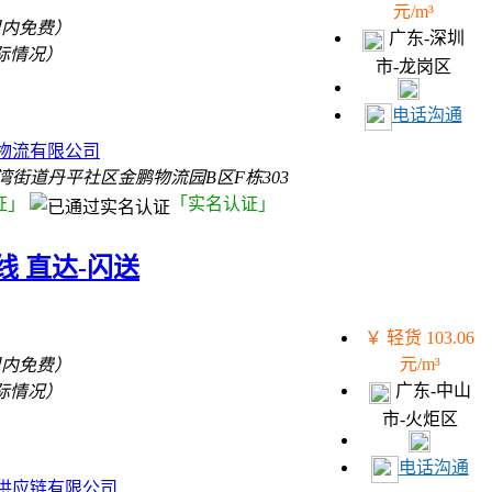
元/m³
里内免费）
广东-深圳
际情况）
市-龙岗区
）
电话沟通
物流有限公司
街道丹平社区金鹏物流园B区F栋303
证」
「实名认证」
 直达-闪送
￥ 轻货 103.06
元/m³
里内免费）
广东-中山
际情况）
市-火炬区
）
电话沟通
供应链有限公司