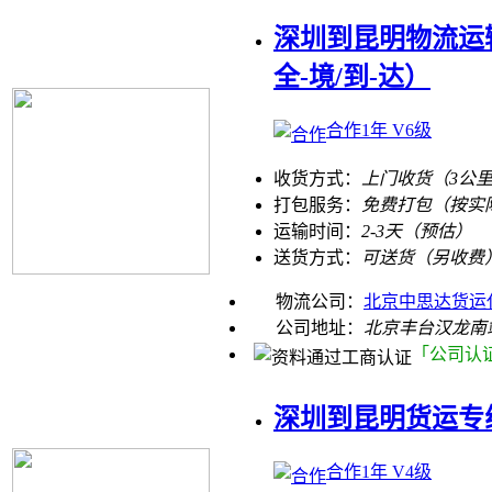
深圳到昆明物流运
全-境/到-达）
合作1年 V6级
收货方式：
上门收货（3公
打包服务：
免费打包（按实
运输时间：
2-3天（预估）
送货方式：
可送货（另收费
物流公司：
北京中思达货运
公司地址：
北京丰台汉龙南
「公司认
深圳到昆明货运专
合作1年 V4级