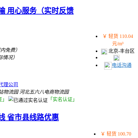
输 用心服务（实时反馈
￥ 轻货 110.04
元/m³
里内免费）
北京-丰台区
际情况）
电话沟通
）
代理公司
站物流园 河北五六八电商物流园
证」
「实名认证」
线 省市县线路优惠
￥ 轻货 100.70