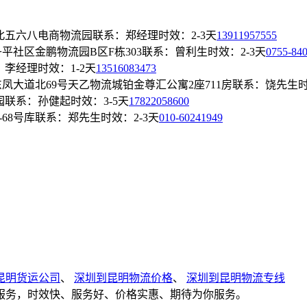
北五六八电商物流园
联系：郑经理
时效：2-3天
13911957555
平社区金鹏物流园B区F栋303
联系：曾利生
时效：2-3天
0755-84
：李经理
时效：1-2天
13516083473
凤大道北69号天乙物流城铂金尊汇公寓2座711房
联系：饶先生
时
园
联系：孙健起
时效：3-5天
17822058600
68号库
联系：郑先生
时效：2-3天
010-60241949
昆明货运公司
、
深圳到昆明物流价格
、
深圳到昆明物流专线
服务，时效快、服务好、价格实惠、期待为你服务。