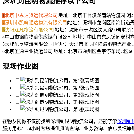
深圳到昆明物流推荐以下公司
1
北京中思达货运代理公司
|
地址：北京丰台汉龙南站物流园 河
2
深圳市凯峰通达物流有限公司
|
地址：深圳市龙岗区南湾街道丹
3
沈阳辽凡物流有限公 司
|
地址：沈阳市于洪区沈大路99号
联系
4
中山市锦临物流供应链有限公司
|
地址：中山市东凤镇同安村东
5
天津乐享物流有限公 司
|
地址：天津市北辰区陆路港物流产业
6
北京圣通伟业货运公司
|
地址：北京市通州区金宇停车场C区66-
现场作业图
在物友网你不仅能找到深圳到昆明物流公司，还能了解
深圳到
服务用心：
24小时为您提供货物查询、业务咨询、信息反馈等