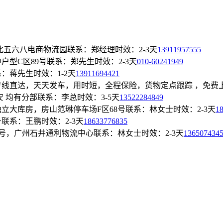
北五六八电商物流园
联系：郑经理
时效：2-3天
13911957555
户型C区89号
联系：郑先生
时效：2-3天
010-60241949
系：蒋先生
时效：1-2天
13911694421
线直达，天天发车，用时短，全程保险，货物定点跟踪 ，免费
安 均有分部
联系：李总
时效：3-5天
13522284849
立大库房，房山范琳停车场F区68号
联系：林女士
时效：2-3天
1
号
联系：王鹏
时效：2-3天
18633776835
9号，广州石井通利物流中心
联系：林女士
时效：2-3天
136507434