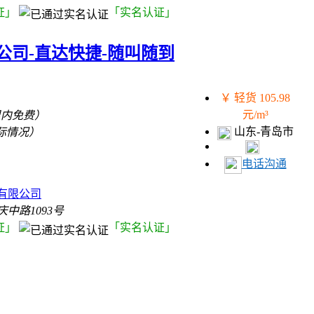
证」
「实名认证」
公司-直达快捷-随叫随到
￥ 轻货 105.98
元/m³
里内免费）
山东-青岛市
际情况）
电话沟通
）
有限公司
中路1093号
证」
「实名认证」