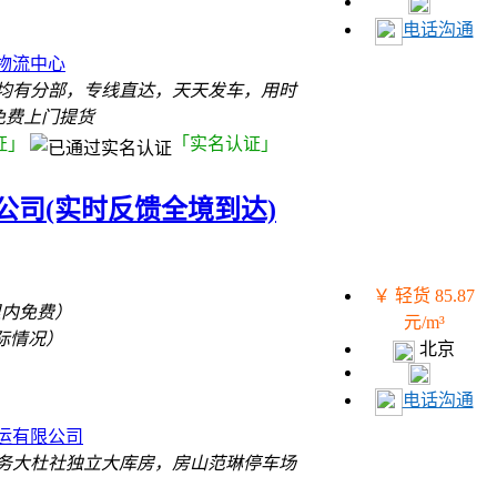
）
电话沟通
物流中心
均有分部，专线直达，天天发车，用时
免费上门提货
证」
「实名认证」
公司(实时反馈全境到达)
￥ 轻货 85.87
里内免费）
元/m³
际情况）
北京
）
电话沟通
运有限公司
务大杜社独立大库房，房山范琳停车场