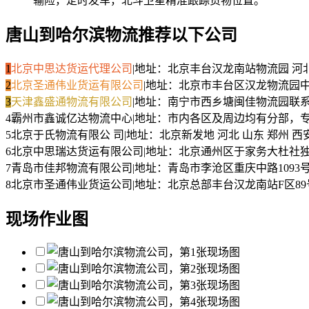
输险，定时发车，北斗卫星精准跟踪货物位置。
唐山到哈尔滨物流推荐以下公司
1
北京中思达货运代理公司
|
地址：北京丰台汉龙南站物流园 河
2
北京圣通伟业货运有限公司
|
地址：北京市丰台区汉龙物流园中
3
天津鑫盛通物流有限公司
|
地址：南宁市西乡塘闽佳物流园
联
4
霸州市鑫诚亿达物流中心
|
地址：市内各区及周边均有分部，专
5
北京于氏物流有限公 司
|
地址：北京新发地 河北 山东 郑州 西
6
北京中思瑞达货运有限公司
|
地址：北京通州区于家务大杜社独
7
青岛市佳邦物流有限公司
|
地址：青岛市李沧区重庆中路1093
8
北京市圣通伟业货运公司
|
地址：北京总部丰台汉龙南站F区8
现场作业图