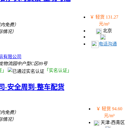
￥ 轻货 131.27
元/m³
里内免费）
北京
际情况）
电话沟通
）
运有限公司
龙物流园中户型C区89号
证」
「实名认证」
司-安全周到-整车配货
￥ 轻货 94.60
里内免费）
元/m³
际情况）
天津-西青区