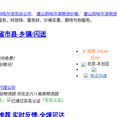
到哈尔滨货运公司
、
唐山到哈尔滨物流价格
、
唐山到哈尔滨物流
服务，时效快、服务好、价格实惠、期待为你服务。
市县-乡镇/闪送
￥ 轻货 109.84
元/m³
里内免费）
北京-丰台区
际情况）
电话沟通
）
代理公司
站物流园 河北五六八电商物流园
证」
「实名认证」
推荐 实时反馈-全境可达