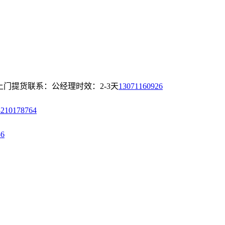
上门提货
联系：公经理
时效：2-3天
13071160926
8210178764
56