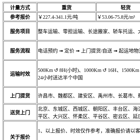
计量方式
重货
轻货
参考报价
￥227.4-341.1元/吨
￥53.06-75.8元/m³
服务项目
整车运输、零担运输、长途搬家、轿车托运、
服务流程
电话预约
➟
定价
➟
上门提货/自送
➟
起运地物
500Km
↺
8H(小时)、1000Km
↺
16H、1500Km
运输时效
24小时送达半个中国
上门提货
许昌市、魏都区、建安区、禹州市、长葛市、
北京、东城区、西城区、朝阳区、丰台区、海
送货上门
平区、大兴区、怀柔区、平谷区、密云区、延
1、以上报价、时效仅作参考，准确报价请以
关于报价