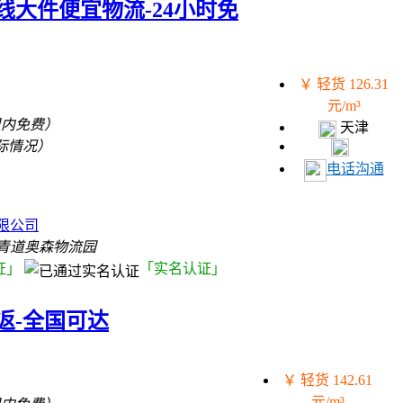
大件便宜物流-24小时免
￥ 轻货 126.31
元/m³
里内免费）
天津
际情况）
电话沟通
）
限公司
青道奥森物流园
证」
「实名认证」
返-全国可达
￥ 轻货 142.61
元/m³