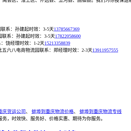
、禹会区、淮上区、怀远县、五河县、固镇县。我们为你投保运
园
联系：孙建起
时效：3-5天
13785667369
园
联系：孙建起
时效：3-5天
17822058600
系：饶经理
时效：1-2天
15213358839
北五六八电商物流园
联系：郑经理
时效：2-3天
13911957555
重庆货运公司
、
蚌埠到重庆物流价格
、
蚌埠到重庆物流专线
服务，时效快、服务好、价格实惠、期待为你服务。