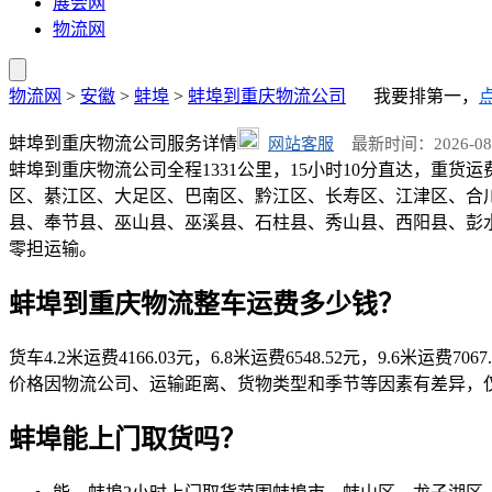
展会网
物流网
物流网
>
安徽
>
蚌埠
>
蚌埠到重庆物流公司
我要排第一，
蚌埠到重庆物流公司服务详情
网站客服
最新时间：2026-08-03
蚌埠到重庆物流公司全程1331公里，15小时10分直达，重货运费
区、綦江区、大足区、巴南区、黔江区、长寿区、江津区、合
县、奉节县、巫山县、巫溪县、石柱县、秀山县、西阳县、彭水县。蚌埠2
零担运输。
蚌埠到重庆物流整车运费多少钱？
货车4.2米运费4166.03元，6.8米运费6548.52元，9.6米运费706
价格因物流公司、运输距离、货物类型和季节等因素有差异，
蚌埠能上门取货吗？