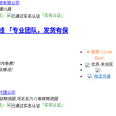
流有限公司
25路
证」
「实名认证」
线 「专业团队，发货有保
￥ 轻货 132.64
元/m³
里内免费）
北京-丰台区
际情况）
电话沟通
）
代理公司
站物流园 河北五六八电商物流园
证」
「实名认证」