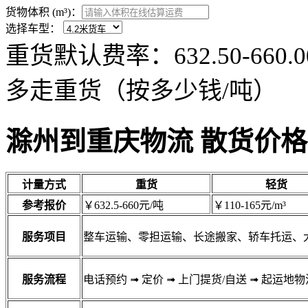
货物体积 (m³)：
选择车型：
重货默认费率：632.50-66
多走重货（按多少钱/吨）
滁州到重庆物流 散货价格
计量方式
重货
轻货
参考报价
￥632.5-660元/吨
￥110-165元/m³
服务项目
整车运输、零担运输、长途搬家、轿车托运、
服务流程
电话预约
➟
定价
➟
上门提货/自送
➟
起运地物