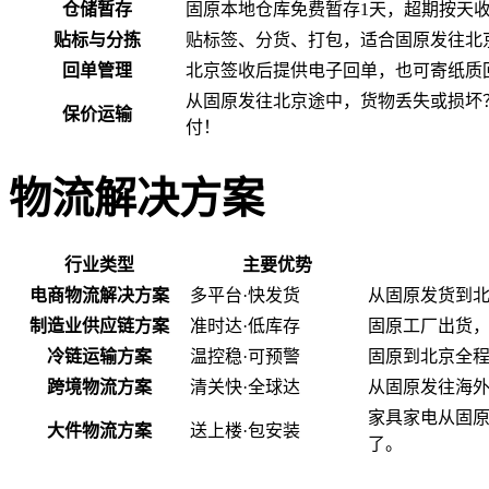
仓储暂存
固原本地仓库免费暂存1天，超期按天
贴标与分拣
贴标签、分货、打包，适合固原发往北
回单管理
北京签收后提供电子回单，也可寄纸质
从固原发往北京途中，货物丢失或损坏
保价运输
付！
物流解决方案
行业类型
主要优势
电商物流解决方案
多平台·快发货
从固原发货到
制造业供应链方案
准时达·低库存
固原工厂出货
冷链运输方案
温控稳·可预警
固原到北京全程
跨境物流方案
清关快·全球达
从固原发往海
家具家电从固
大件物流方案
送上楼·包安装
了。