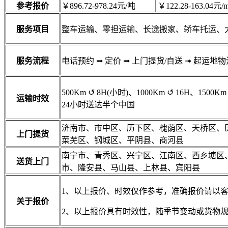
参考报价
￥896.72-978.24元/吨
￥122.28-163.04元/m
服务项目
整车运输、零担运输、长途搬家、轿车托运、
服务流程
电话预约
➟
定价
➟
上门提货/自送
➟
起运地物
500Km
↺
8H(小时)、1000Km
↺
16H、1500Km
运输时效
24小时送达半个中国
济南市、市中区、历下区、槐荫区、天桥区、
上门提货
菜芜区、钢城区、平阴县、商河县
南宁市、青秀区、兴宁区、江南区、西乡塘区
送货上门
市、隆安县、马山县、上林县、宾阳县
1、以上报价、时效仅作参考，准确报价请以
关于报价
2、以上报价具有时效性，随季节变动或货物