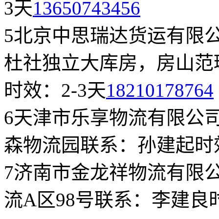
3天
13650743456
5
北京中思瑞达货运有限
杜社独立大库房，房山范琳
时效：2-3天
18210178764
6
天津市乐享物流有限公
森物流园
联系：孙建起
时
7
济南市金龙祥物流有限
流A区98号
联系：李建良