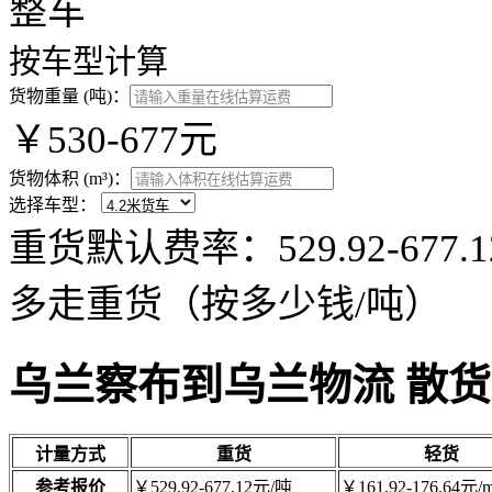
整车
按车型计算
货物重量 (吨)：
￥530-677元
货物体积 (m³)：
选择车型：
重货默认费率：529.92-67
多走重货（按多少钱/吨）
乌兰察布到乌兰物流 散
计量方式
重货
轻货
参考报价
￥529.92-677.12元/吨
￥161.92-176.64元/m