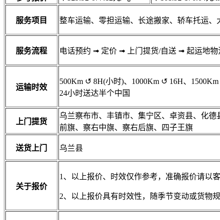
服务项目
整车运输、零担运输、长途搬家、轿车托运、
服务流程
电话预约
➟
定价
➟
上门提货/自送
➟
起运地物
500Km
↺
8H(小时)、1000Km
↺
16H、1500Km
运输时效
24小时送达半个中国
乌兰察布市、丰镇市、集宁区、卓资县、化德
上门提货
前旗、察右中旗、察右后旗、四子王旗
送货上门
乌兰县
1、以上报价、时效仅作参考，准确报价请以
关于报价
2、以上报价具有时效性，随季节变动或货物