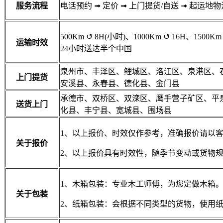
服务流程
电话预约
➟
定价
➟
上门提货/自送
➟
起运地物
500Km
↺
8H(小时)、1000Km
↺
16H、1500Km
运输时效
24小时送达半个中国
泉州市、丰泽区、鲤城区、洛江区、泉港区、
上门提货
安溪县、永春县、德化县、金门县
承德市、双桥区、双滦区、鹰手营子矿区、平
送货上门
化县、丰宁县、宽城县、围场县
1、以上报价、时效仅作参考，准确报价请以
关于报价
2、以上报价具有时效性，随季节变动或货物
1、木箱包装：专业木工师傅，为您定做木箱
关于包装
2、纸箱包装：会根据不同类型的货物，使用