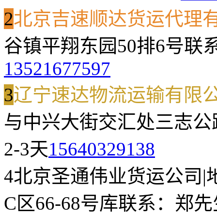
2
北京吉速顺达货运代理
谷镇平翔东园50排6号
联
13521677597
3
辽宁速达物流运输有限
与中兴大街交汇处三志公路
2-3天
15640329138
4
北京圣通伟业货运公司
|
C区66-68号库
联系：郑先