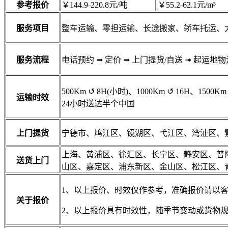
参考报价
￥144.9-220.8元/吨
￥55.2-62.1元/m³
服务项目
整车运输、零担运输、长途搬家、轿车托运、
服务流程
电话预约
➟
定价
➟
上门提货/自送
➟
起运地物
500Km
↺
8H(小时)、1000Km
↺
16H、1500Km
运输时效
24小时送达半个中国
上门提货
宁德市、鸠江区、镜湖区、弋江区、湾沚区、
上海、黄浦区、徐汇区、长宁区、静安区、普
送货上门
山区、嘉定区、浦东新区、金山区、松江区、
1、以上报价、时效仅作参考，准确报价请以
关于报价
2、以上报价具有时效性，随季节变动或货物