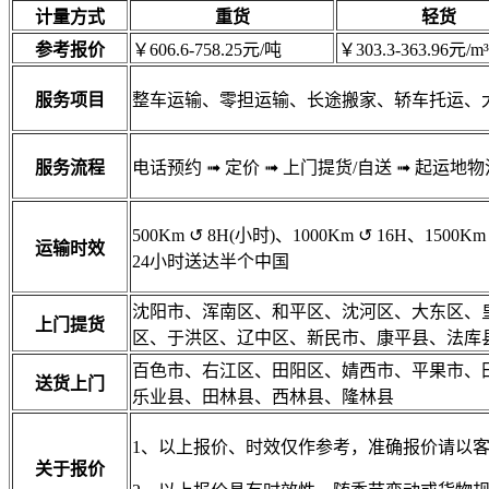
计量方式
重货
轻货
参考报价
￥606.6-758.25元/吨
￥303.3-363.96元/m³
服务项目
整车运输、零担运输、长途搬家、轿车托运、
服务流程
电话预约
➟
定价
➟
上门提货/自送
➟
起运地物
500Km
↺
8H(小时)、1000Km
↺
16H、1500Km
运输时效
24小时送达半个中国
沈阳市、浑南区、和平区、沈河区、大东区、
上门提货
区、于洪区、辽中区、新民市、康平县、法库
百色市、右江区、田阳区、婧西市、平果市、
送货上门
乐业县、田林县、西林县、隆林县
1、以上报价、时效仅作参考，准确报价请以
关于报价