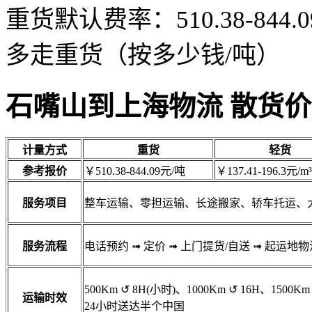
重货默认费率：510.38-84
多走重货（按多少钱/吨）
石嘴山到上海物流 散货
计量方式
重货
轻货
参考报价
￥510.38-844.09元/吨
￥137.41-196.3元/m³
服务项目
整车运输、零担运输、长途搬家、轿车托运、
服务流程
电话预约
➟
定价
➟
上门提货/自送
➟
起运地物
500Km
↺
8H(小时)、1000Km
↺
16H、1500Km
运输时效
24小时送达半个中国