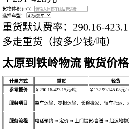
货物体积 (m³)：
选择车型：
重货默认费率：290.16-42
多走重货（按多少钱/吨）
太原到铁岭物流 散货价格
计量方式
重货
轻货
参考报价
￥290.16-423.15元/吨
￥132.99-145.08元/m
服务项目
整车运输、零担运输、长途搬家、轿车托运、
服务流程
电话预约
➟
定价
➟
上门提货/自送
➟
起运地物