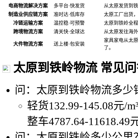
电商物流解决方案
多平台·快发货
从太原发货到
制造业供应链方案
准时达·低库存
太原工厂出货
冷链运输方案
温控稳·可预警
太原到铁岭全程
跨境物流方案
清关快·全球达
从太原发往海
家具家电从太
大件物流方案
送上楼·包安装
了。
太原到铁岭物流 常见问
问：太原到铁岭物流多少
轻货132.99-145.08元/
整车4787.64-11618.4
问：太原到铁岭多少公里