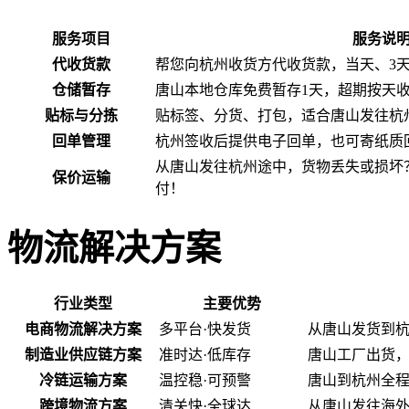
服务项目
服务说
代收货款
帮您向杭州收货方代收货款，当天、3
仓储暂存
唐山本地仓库免费暂存1天，超期按天
贴标与分拣
贴标签、分货、打包，适合唐山发往杭
回单管理
杭州签收后提供电子回单，也可寄纸质
从唐山发往杭州途中，货物丢失或损坏
保价运输
付！
物流解决方案
行业类型
主要优势
电商物流解决方案
多平台·快发货
从唐山发货到
制造业供应链方案
准时达·低库存
唐山工厂出货
冷链运输方案
温控稳·可预警
唐山到杭州全程
跨境物流方案
清关快·全球达
从唐山发往海