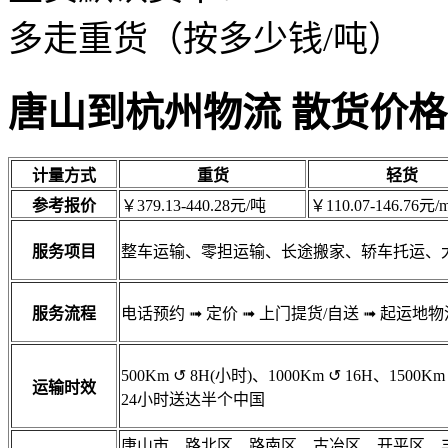
多走重货（按多少钱/吨）
唐山到杭州物流 散货价格
计量方式
重货
轻货
参考报价
￥379.13-440.28元/吨
￥110.07-146.76元/m
服务项目
整车运输、零担运输、长途搬家、轿车托运、
服务流程
电话预约
➟
定价
➟
上门提货/自送
➟
起运地物
500Km
↺
8H(小时)、1000Km
↺
16H、1500Km
运输时效
24小时送达半个中国
唐山市、路北区、路南区、古冶区、开平区、