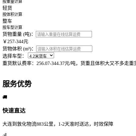
按重量计算
轻货
按体积计算
整车
按车型计算
货物重量 (吨)：
￥257-344元
货物体积 (m³)：
选择车型：
重货默认费率：256.07-344.37元/吨，货重且体积大又不多走
服务优势
🚚
快速直达
大连到敦化物流883公里，1-2天准时送达，时效保障
💰