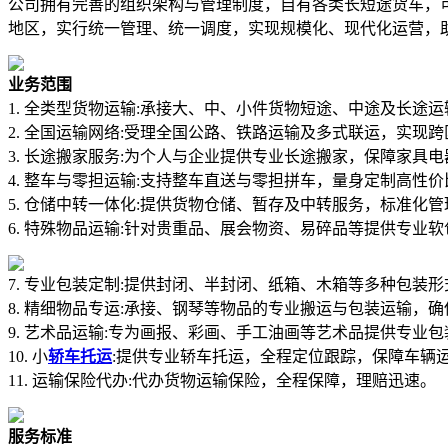
公司拥有完善的组织架构与管理制度，自有各类长短途货车，可
地区，实行统一管理、统一调度，实现规模化、现代化运营，
业务范围
1. 全类型货物运输:承接大、中、小件货物短途、中途及长途
2. 全国运输网络:受理全国公路、铁路运输及多式联运，实现
3. 长途搬家服务:为个人与企业提供专业长途搬家，保障家具
4. 整车与零担运输:支持整车直送与零担拼车，量身定制高性
5. 仓储中转一体化:提供货物仓储、暂存及中转服务，标准化
6. 特殊物品运输:针对贵重品、展会物资、易碎品等提供专业
7. 专业包装定制:提供封闭、半封闭、纸箱、木箱等多种包装
8. 精细物品专运:承接、钢琴等物品的专业搬运与包装运输，
9. 艺术品运输:专为画报、彩画、手工油画等艺术品提供专业
10. 小
轿车托运
:提供专业轿车托运，全程定位跟踪，保障车辆
11. 运输保险代办:代办货物运输保险，全程保障，理赔迅速。
服务标准