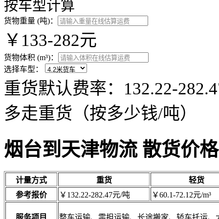
按车型计算
货物重量 (吨)：
￥133-282元
货物体积 (m³)：
选择车型：
重货默认费率：132.22-28
多走重货（按多少钱/吨）
烟台到天津物流 散货价格
计量方式
重货
轻货
参考报价
￥132.22-282.47元/吨
￥60.1-72.12元/m³
服务项目
整车运输、零担运输、长途搬家、轿车托运、