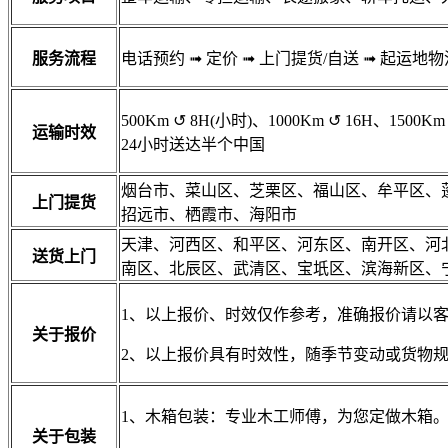
服务流程
电话预约
➟
定价
➟
上门提货/自送
➟
起运地物
500Km
↺
8H(小时)、1000Km
↺
16H、1500Km
运输时效
24小时送达半个中国
烟台市、菜山区、芝栗区、福山区、牟平区、
上门提货
招远市、栖霞市、海阳市
天津、河西区、和平区、河东区、南开区、河
送货上门
南区、北辰区、武清区、宝坁区、滨海新区、
1、以上报价、时效仅作参考，准确报价请以
关于报价
2、以上报价具有时效性，随季节变动或货物
1、木箱包装：专业木工师傅，为您定做木箱
关于包装