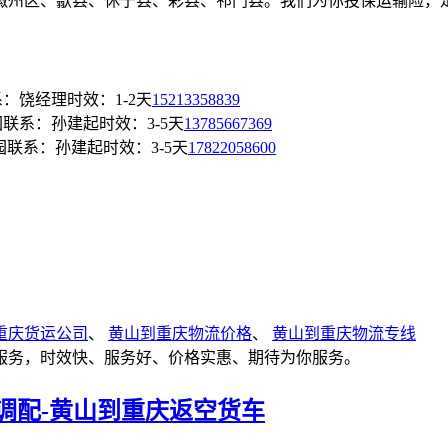
徽州区、歙县、休宁县、彩县、祁门县。我们为你投保运输险，
系：饶经理
时效：1-2天
15213358839
园
联系：孙建起
时效：3-5天
13785667369
园
联系：孙建起
时效：3-5天
17822058600
重庆货运公司
、
黄山到重庆物流价格
、
黄山到重庆物流专线
服务，时效快、服务好、价格实惠、期待为你服务。
调配-黄山到重庆返空货车