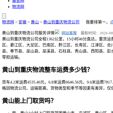
展会网
物流网
物流网
>
安徽
>
黄山
>
黄山到重庆物流公司
我要排第一，
黄山到重庆物流公司服务详情
网站客服
最新时间：2026-08-06
黄山到重庆物流公司全程1362公里，15小时46分直达，重货运
区、綦江区、大足区、巴南区、黔江区、长寿区、江津区、合
县、奉节县、巫山县、巫溪县、石柱县、秀山县、西阳县、彭水县。黄山2
零担运输。
黄山到重庆物流整车运费多少钱？
货车4.2米运费4535.46元，6.8米运费6646.56元，9.6米运费781
格因物流公司、运输距离、货物类型和季节等因素有差异，仅
黄山能上门取货吗？