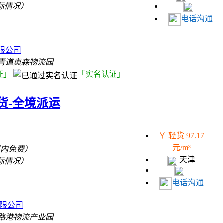
际情况）
电话沟通
）
限公司
青道奥森物流园
证」
「实名认证」
货-全境派运
￥ 轻货 97.17
元/m³
里内免费）
天津
际情况）
电话沟通
）
有限公司
路港物流产业园