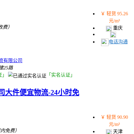
￥ 轻货 95.26
元/m³
收费）
重庆
）
电话沟通
）
流有限公司
25路
证」
「实名认证」
大件便宜物流-24小时免
￥ 轻货 90.90
元/m³
里内免费）
天津