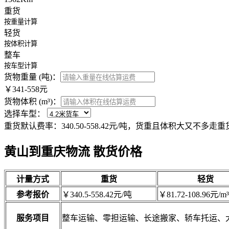
重货
按重量计算
轻货
按体积计算
整车
按车型计算
货物重量 (吨)：
￥341-558元
货物体积 (m³)：
选择车型：
重货默认费率：340.50-558.42元/吨，货重且体积大又不多走
黄山到重庆物流 散货价格
计量方式
重货
轻货
参考报价
￥340.5-558.42元/吨
￥81.72-108.96元/m³
服务项目
整车运输、零担运输、长途搬家、轿车托运、