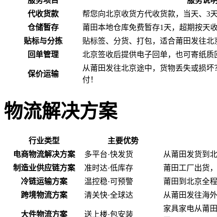
服务项目
服务说
代收货款
帮您向北京收货方代收货款，当天、3
仓储暂存
莆田本地仓库免费暂存1天，超期按天
贴标与分拣
贴标签、分货、打包，适合莆田发往北
回单管理
北京签收后提供电子回单，也可寄纸质
从莆田发往北京途中，货物丢失或损坏
保价运输
付！
物流解决方案
行业类型
主要优势
电商物流解决方案
多平台·快发货
从莆田发货到
制造业供应链方案
准时达·低库存
莆田工厂出货
冷链运输方案
温控稳·可预警
莆田到北京全程
跨境物流方案
清关快·全球达
从莆田发往海
家具家电从莆
大件物流方案
送上楼·包安装