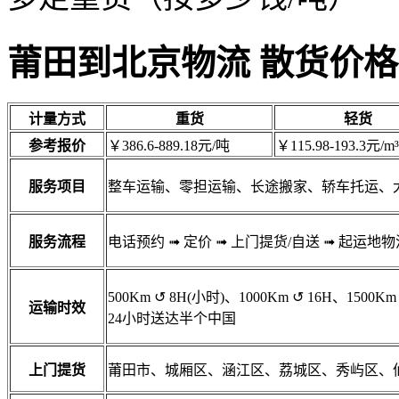
莆田到北京物流 散货价格
计量方式
重货
轻货
参考报价
￥386.6-889.18元/吨
￥115.98-193.3元/m³
服务项目
整车运输、零担运输、长途搬家、轿车托运、
服务流程
电话预约
➟
定价
➟
上门提货/自送
➟
起运地物
500Km
↺
8H(小时)、1000Km
↺
16H、1500Km
运输时效
24小时送达半个中国
上门提货
莆田市、城厢区、涵江区、荔城区、秀屿区、