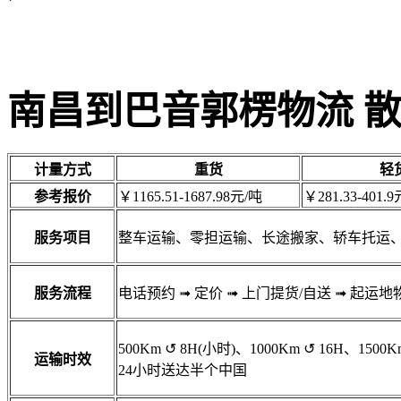
南昌到巴音郭楞物流 
计量方式
重货
轻
参考报价
￥1165.51-1687.98元/吨
￥281.33-401.9
服务项目
整车运输、零担运输、长途搬家、轿车托运
服务流程
电话预约
➟
定价
➟
上门提货/自送
➟
起运地
500Km
↺
8H(小时)、1000Km
↺
16H、1500K
运输时效
24小时送达半个中国