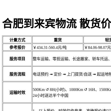
合肥到来宾物流 散货
计量方式
重货
轻
参考报价
￥434.31-560.4元/吨
￥84.06-98.07元
服务项目
整车运输、零担运输、长途搬家、轿车托运
服务流程
电话预约
➟
定价
➟
上门提货/自送
➟
起运地
500Km
↺
8H(小时)、1000Km
↺
16H、1500K
运输时效
24小时送达半个中国
1、以上报价、时效仅作参考，准确报价请以